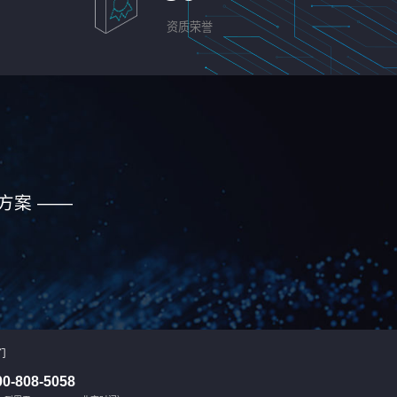
资质荣誉
方案 ——
们
00-808-5058